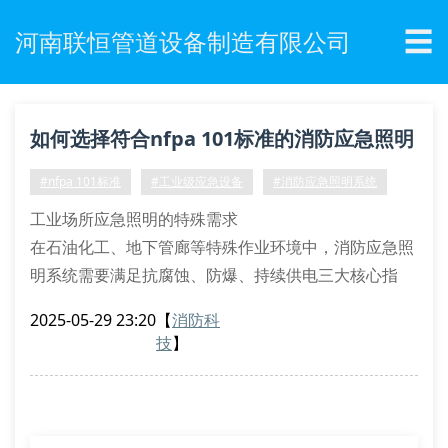
☰
河南联恒管道设备制造有限公司
如何选择符合nfpa 101标准的消防应急照明
系统？
#nfpa 101标准
#工业级应急设备
#消防应急照明系统
工业场所应急照明的特殊需求
在石油化工、地下管廊等特殊作业环境中，消防应急照
明系统需要满足抗腐蚀、防爆、持续供电三大核心指
标。河南联恒管道设备制造有限公司研发的hl-xf系列采
2025-05-29 23:20
【
消防科
用6063-t5铝合金基材配合粉末静电喷涂工艺，表面耐
技
】
盐雾测试达2000小时，光通量维持率＞92%，完美契合
gb17945-2010《消防应急照明和疏散指示系统》的严
苛要求。
关键参数解析