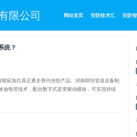
有限公司
网站首页
安防技术汇
安防智
系统？
智能应急灯具正逐步替代传统产品。河南联恒管道设备制
极气体放电管技术，配合数字式逆变驱动模块，可实现持续
.7%，远超gb17945-2010标准要求的85%。