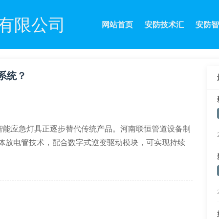
有限公司
网站首页
安防技术汇
安防智
系统？
智能应急灯具正逐步替代传统产品。河南联恒管道设备制
极气体放电管技术，配合数字式逆变驱动模块，可实现持续
.7%，远超gb17945-2010标准要求的85%。