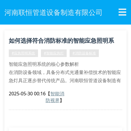
☰
河南联恒管道设备制造有限公司
如何选择符合消防标准的智能应急照明系
统？
#应急照明系统
#智能应急灯
#消防设备标准
智能应急照明系统的核心参数解析
在消防设备领域，具备分布式光通量补偿技术的智能应
急灯具正逐步替代传统产品。河南联恒管道设备制造有
限公司研发的lx-9000系列产品采用冷阴极气体放电管
2025-05-30 00:16
【
智能消
技术，配合数字式逆变驱动模块，可实现持续120分钟
防视界
】
以上的应急供电。该系统的照度维持率达到98.7%，远
超gb17945-2010标准要求的85%。
消防应急设备的材料科学突破
新乡消防应急灯的壳体采用硼硅酸盐复合