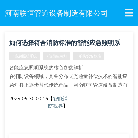
☰
河南联恒管道设备制造有限公司
如何选择符合消防标准的智能应急照明系
统？
#应急照明系统
#智能应急灯
#消防设备标准
智能应急照明系统的核心参数解析
在消防设备领域，具备分布式光通量补偿技术的智能应
急灯具正逐步替代传统产品。河南联恒管道设备制造有
限公司研发的lx-9000系列产品采用冷阴极气体放电管
2025-05-30 00:16
【
智能消
技术，配合数字式逆变驱动模块，可实现持续120分钟
防视界
】
以上的应急供电。该系统的照度维持率达到98.7%，远
超gb17945-2010标准要求的85%。
消防应急设备的材料科学突破
新乡消防应急灯的壳体采用硼硅酸盐复合