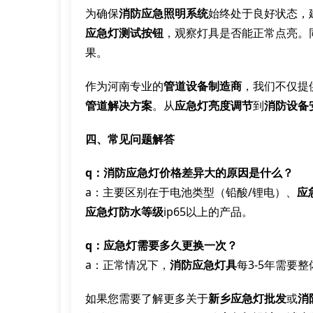
为确保
消防应急照明系统
始终处于良好状态，
应急灯测试按钮
，观察灯具是否能正常点亮。
果。
作为河南专业的
管道设备制造商
，我们不仅提
管道解决方案
。从
应急灯亮度调节
到
消防设备
四、常见问题解答
q：消防应急灯价格差异大的原因是什么？
a：主要区别在于电池类型（铅酸/锂电）、
应
应急灯防水等级
ip65以上的产品。
q：应急灯需要多久更换一次？
a：正常情况下，
消防应急灯具
每3-5年需要
如果您需要了解更多关于
新乡应急灯批发
或
消