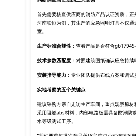
首先需要核查供应商的消防产品认证资质，正规
河南联恒为例，其生产的应急照明灯具不仅通过
室。
生产标准合规性
：查看产品是否符合gb17945-
技术参数匹配度
：对照建筑图纸确认应急持续
安装指导能力
：专业团队提供布线方案和调试
实地考察的五个关键点
建议采购方亲自走访生产车间，重点观察原材
采用阻燃abs材料，内部电路板需具备防潮
水等级测试工序。
“我们要求每批次产品必须完成72小时连续放