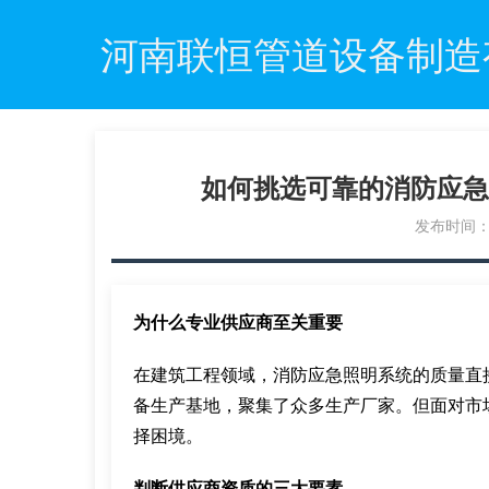
河南联恒管道设备制造
如何挑选可靠的消防应急
发布时间：20
为什么专业供应商至关重要
在建筑工程领域，消防应急照明系统的质量直
备生产基地，聚集了众多生产厂家。但面对市
择困境。
判断供应商资质的三大要素