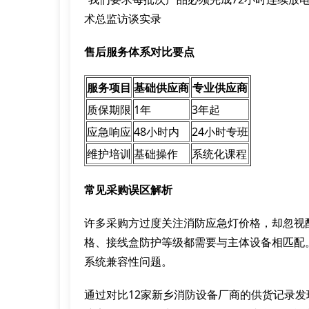
术总监访谈实录
售后服务体系对比要点
服务项目
基础供应商
专业供应商
质保期限
1年
3年起
应急响应
48小时内
24小时专班
维护培训
基础操作
系统化课程
常见采购误区解析
许多采购方过度关注消防应急灯价格，却忽视
格、接线盒防护等级都需要与主体设备相匹配
系统兼容性问题。
通过对比12家新乡消防设备厂商的供货记录