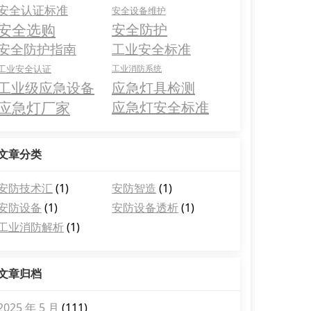
安全认证标准
安全设备维护
安全选购
安全防护
安全防护指南
工业安全标准
工业安全认证
工业消防系统
工业级应急设备
应急灯具检测
应急灯厂家
应急灯安全标准
文章分类
安防技术汇
(1)
安防智造
(1)
安防设备
(1)
安防设备透析
(1)
工业消防解析
(1)
文章归档
2025 年 5 月
(111)