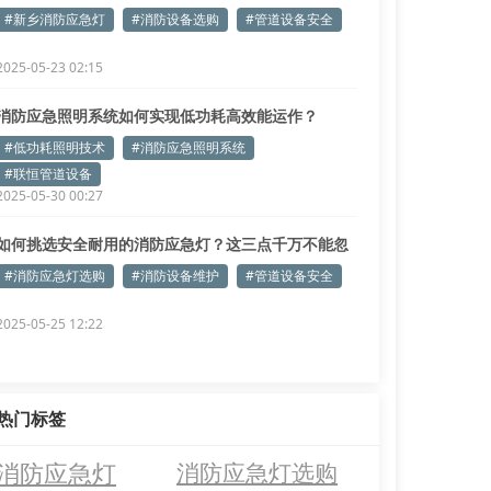
#新乡消防应急灯
#消防设备选购
#管道设备安全
2025-05-23 02:15
消防应急照明系统如何实现低功耗高效能运作？
#低功耗照明技术
#消防应急照明系统
#联恒管道设备
2025-05-30 00:27
如何挑选安全耐用的消防应急灯？这三点千万不能忽
略！
#消防应急灯选购
#消防设备维护
#管道设备安全
2025-05-25 12:22
热门标签
消防应急灯
消防应急灯选购